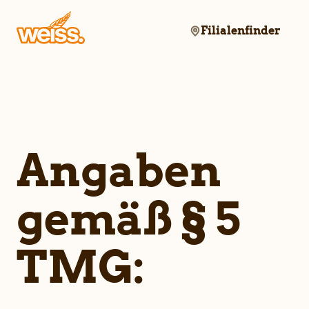
Filialenfinder
Angaben
gemäß § 5
TMG: