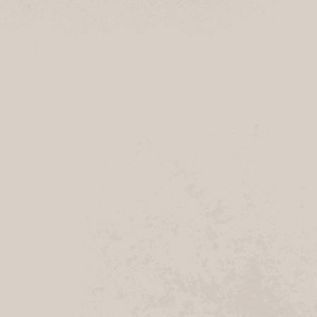
Navigation
Anrufen
Geschlossen
Welle
Tostedter Straße 1
21261 Welle
Navigation
Anrufen
Geschlossen
Vahrendorf &#8211; Edeka
Harburger Straße 27
21224 Rosengarten