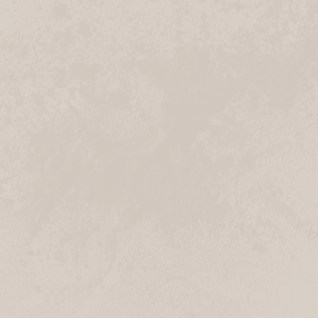
21435 Stelle
Navigation
Anrufen
Geschlossen
Tostedt REWE Zinnhütte
Zinnhütte 11-13
21255 Tostedt
Navigation
Anrufen
Geschlossen
Wilstorf
Winsener Straße 116
21077 Hamburg