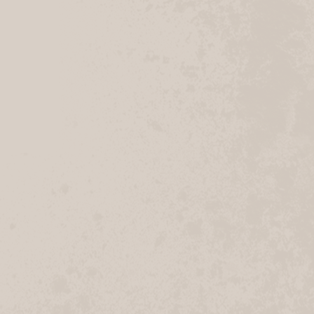
Navigation
Anrufen
Geschlossen
Tostedt
Unter den Linden 25
21255 Tostedt
Navigation
Anrufen
Geschlossen
Todtglüsingen
Tostedter Straße 14
21255 Tostedt
Navigation
Anrufen