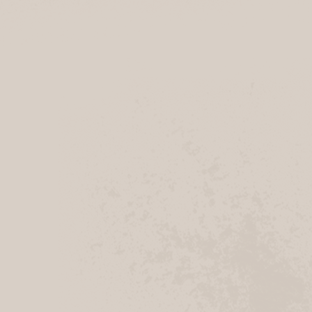
Geschlossen
Rotenburg Famila
Auf dem Rusch 4
27356 Rotenburg (Wümme)
Navigation
Anrufen
Geschlossen
Ramelsloh Knolles Markt
Ohlendorfer Straße 3
21220 Seevetal
Navigation
Anrufen