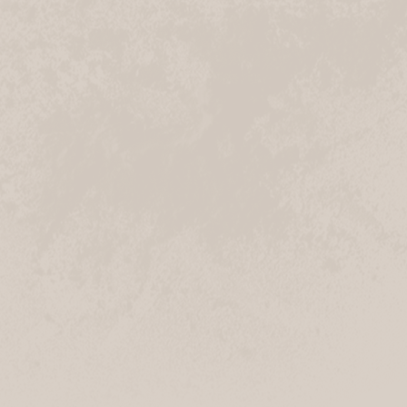
Geschlossen
Stadtcafé
Neue Straße 2
21244 Buchholz in der Nordheide
Navigation
Anrufen
Geschlossen
Sprötze Schreiber
Niedersachsenstraße 19
21244 Buchholz in der Nordheide
Navigation
Anrufen