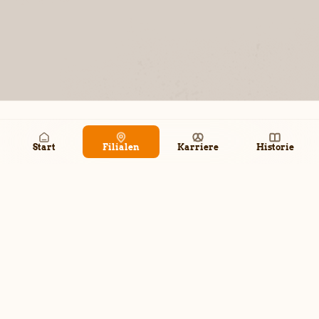
Hollenstedt Penny
Am Stinnberg 9
21279 Hollenstedt
Navigation
Anrufen
Geschlossen
Start
Filialen
Karriere
Historie
Harburg-Heimfeld
Heimfelder Straße 42A
21075 Hamburg
Navigation
Anrufen
Geschlossen
Harburg