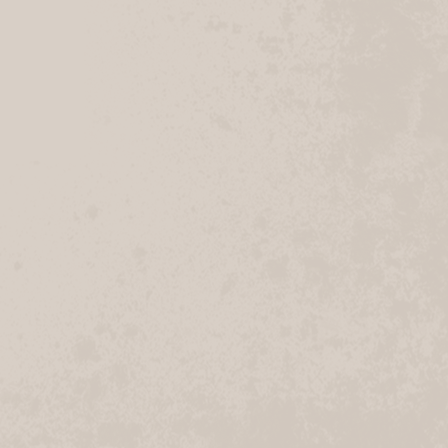
Geschlossen
Nenndorf
Eckeler Straße 7
21224 Rosengarten
Navigation
Anrufen
Geschlossen
Maschen
Schulstraße 45
21220 Seevetal
Navigation
Anrufen