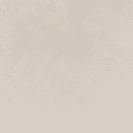
Geschlossen
Kaufhaus Bade
Kastanienallee 2
21255 Tostedt
Navigation
Anrufen
Geschlossen
Jesteburg
Hauptstraße 52
21266 Jesteburg
Navigation
Anrufen
Geschlossen